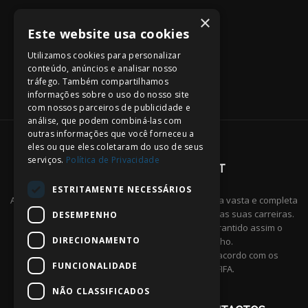
×
Este website usa cookies
Utilizamos cookies para personalizar
conteúdo, anúncios e analisar nosso
tráfego. Também compartilhamos
informações sobre o uso do nosso site
com nossos parceiros de publicidade e
análise, que podem combiná-las com
outras informações que você forneceu a
eles ou que eles coletaram do uso de seus
serviços.
Política de Privacidade
SILPLAYERS MANAGMENT
ESTRITAMENTE NECESSÁRIOS
A
SILPLAYERS
fornece a todos os seus atletas uma vasta e completa
gama de serviços adequados às necessidades das suas carreiras.
DESEMPENHO
Dispomos de uma equipa altamente capaz garantido assim o
DIRECIONAMENTO
máximo nível de rigor e desempenho.
Assessoria em negociações de contratos de acordo com os
FUNCIONALIDADE
regulamentos estabelecidos pela FIFA.
NÃO CLASSIFICADOS