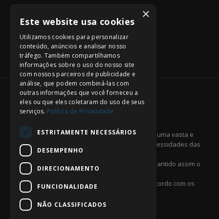
×
Este website usa cookies
Utilizamos cookies para personalizar
conteúdo, anúncios e analisar nosso
tráfego. Também compartilhamos
informações sobre o uso do nosso site
com nossos parceiros de publicidade e
análise, que podem combiná-las com
outras informações que você forneceu a
eles ou que eles coletaram do uso de seus
serviços.
Política de Privacidade
SILPLAYERS MANAGMENT
ESTRITAMENTE NECESSÁRIOS
A
SILPLAYERS
fornece a todos os seus atletas uma vasta e
completa gama de serviços adequados às necessidades das
DESEMPENHO
suas carreiras.
Dispomos de uma equipa altamente capaz garantido assim o
DIRECIONAMENTO
máximo nível de rigor e desempenho.
Assessoria em negociações de contratos de acordo com os
FUNCIONALIDADE
regulamentos estabelecidos pela FIFA.
NÃO CLASSIFICADOS